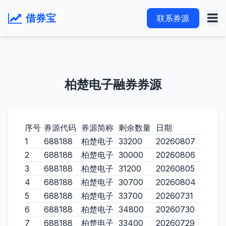
借券宝
联系券源
柏楚电子融券券源
序号
券源代码
券源简称
剩余数量
日期
1
688188
柏楚电子
33200
20260807
2
688188
柏楚电子
30000
20260806
3
688188
柏楚电子
31200
20260805
4
688188
柏楚电子
30700
20260804
5
688188
柏楚电子
33700
20260731
6
688188
柏楚电子
34800
20260730
7
688188
柏楚电子
33400
20260729